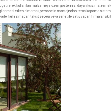
anılan malzeme miktarıda fazladır. Teras kapama sistemleri hizmetleri 
ık getirerek kullanılan malzemeye özen gösteriniz, dayanıksız malzemelerd
e ilgilenmesi etken olmamalı,personelin montajından teras kapama sistemin
ade farkı almadan taksit seçeği veya senet ile satış yapan firmalar sıkl