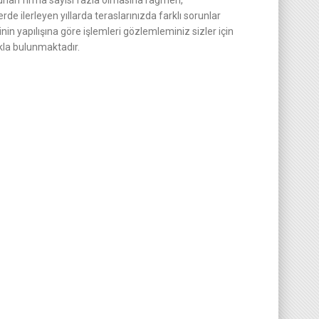
sunan firma sayısı fazla olmasına rağmen,
e ilerleyen yıllarda teraslarınızda farklı sorunlar
in yapılışına göre işlemleri gözlemleminiz sizler için
ıkla bulunmaktadır.