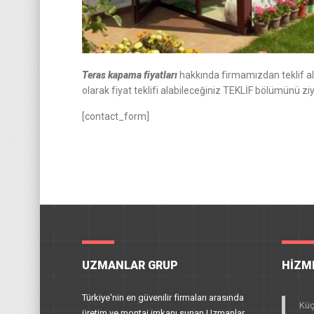
Teras kapama fiyatları
hakkında firmamızdan teklif al
olarak fiyat teklifi alabileceğiniz
TEKLİF
bölümünü ziya
[contact_form]
UZMANLAR GRUP
HIZM
Türkiye'nin en güvenilir firmaları arasında
Küç
üretim ve montaj imkanı sunan Uzmanlar,