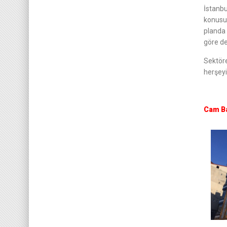
İstanbu
konusu
planda 
göre de
Sektöre
herşeyi
Cam Ba