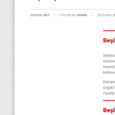
22 EYLÜL 2017
POSTED BY:
ADMIN
CATEGORY:
İ
Beşi
Sektörü
birbiri
hizmet 
kullana
Damper
soğuk 
fiyatlar
Beşi