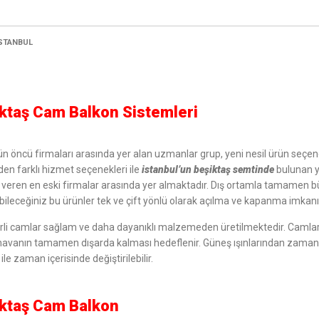
STANBUL
ktaş Cam Balkon Sistemleri
n öncü firmaları arasında yer alan uzmanlar grup, yeni nesil ürün seçe
nden farklı hizmet seçenekleri ile
istanbul’un beşiktaş semtinde
bulunan ye
veren en eski firmalar arasında yer almaktadır. Dış ortamla tamamen b
bileceğiniz bu ürünler tek ve çift yönlü olarak açılma ve kapanma imkanı
li camlar sağlam ve daha dayanıklı malzemeden üretilmektedir. Camlar
havanın tamamen dışarda kalması hedeflenir. Güneş ışınlarından zaman
 ile zaman içerisinde değiştirilebilir.
ktaş Cam Balkon