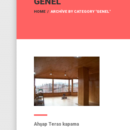
GENEL
HOME
/
ARCHIVE BY CATEGORY "GENEL"
Ahşap Teras kapama