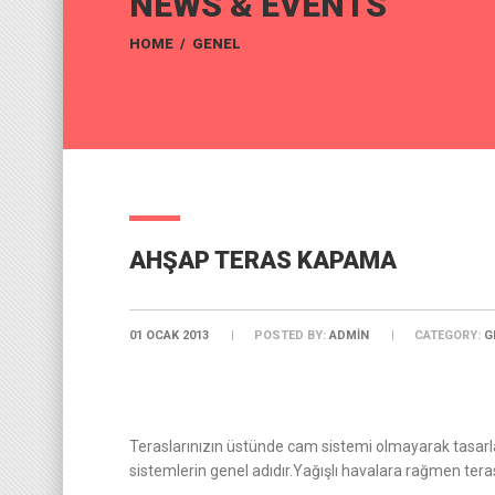
NEWS & EVENTS
HOME
/
GENEL
AHŞAP TERAS KAPAMA
01 OCAK 2013
POSTED BY:
ADMIN
CATEGORY:
G
Teraslarınızın üstünde cam sistemi olmayarak tasarla
sistemlerin genel adıdır.Yağışlı havalara rağmen teras