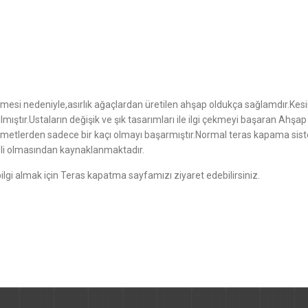
mesi nedeniyle,asırlık ağaçlardan üretilen ahşap oldukça sağlamdır.Kes
mıştır.Ustaların değişik ve şık tasarımları ile ilgi çekmeyi başaran Ahşap
metlerden sadece bir kaçı olmayı başarmıştır.Normal teras kapama sis
li olmasından kaynaklanmaktadır.
lgi almak için
Teras kapatma
sayfamızı ziyaret edebilirsiniz.